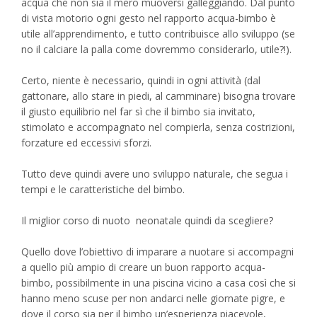
acqua che non sia il mero muoversi galleggiando. Dal punto
di vista motorio ogni gesto nel rapporto acqua-bimbo è
utile all’apprendimento, e tutto contribuisce allo sviluppo (se
no il calciare la palla come dovremmo considerarlo, utile?!).
Certo, niente è necessario, quindi in ogni attività (dal
gattonare, allo stare in piedi, al camminare) bisogna trovare
il giusto equilibrio nel far sì che il bimbo sia invitato,
stimolato e accompagnato nel compierla, senza costrizioni,
forzature ed eccessivi sforzi.
Tutto deve quindi avere uno sviluppo naturale, che segua i
tempi e le caratteristiche del bimbo.
Il miglior corso di nuoto neonatale quindi da scegliere?
Quello dove l’obiettivo di imparare a nuotare si accompagni
a quello più ampio di creare un buon rapporto acqua-
bimbo, possibilmente in una piscina vicino a casa così che si
hanno meno scuse per non andarci nelle giornate pigre, e
dove il corso sia per il bimbo un’esperienza piacevole,