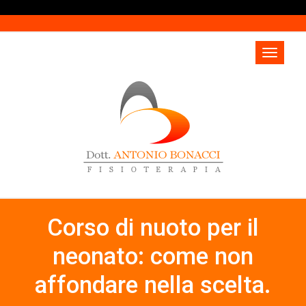
Corso di nuoto per il
neonato: come non
affondare nella scelta.