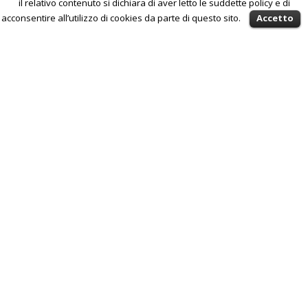
il relativo contenuto si dichiara di aver letto le suddette policy e di
acconsentire all’utilizzo di cookies da parte di questo sito.
Accetto
Antonio Bonacci - via Buonarroti 2 - Milano -
Privacy & Cookies
-
Disclaimer