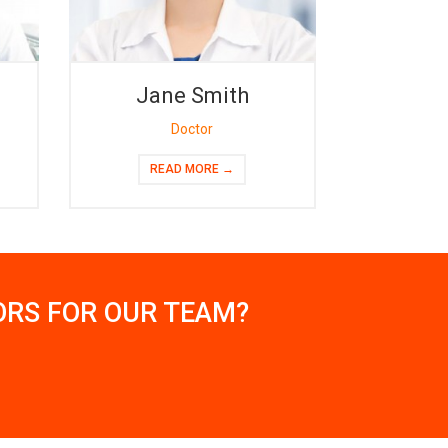
Jane Smith
Doctor
READ MORE →
ORS FOR OUR TEAM?