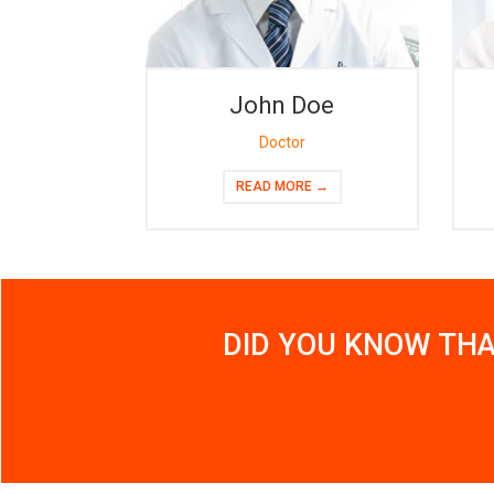
John Doe
Doctor
READ MORE →
DID YOU KNOW THA