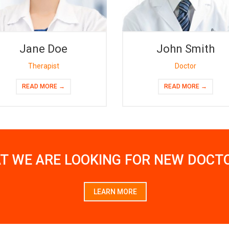
Jane Doe
John Smith
Therapist
Doctor
READ MORE →
READ MORE →
T WE ARE LOOKING FOR NEW DOCT
LEARN MORE